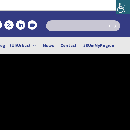
reg – EUI/Urbact
News
Contact
#EUinMyRegion