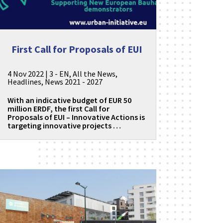
First Call for Proposals of EUI
4 Nov 2022
|
3 - EN
,
All the News
,
Headlines
,
News 2021 - 2027
With an indicative budget of EUR 50
million ERDF, the first Call for
Proposals of EUI – Innovative Actions is
targeting innovative projects …